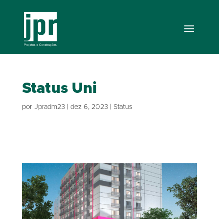
Status Uni
por
Jpradm23
|
dez 6, 2023
|
Status
STATUS DA OBRA