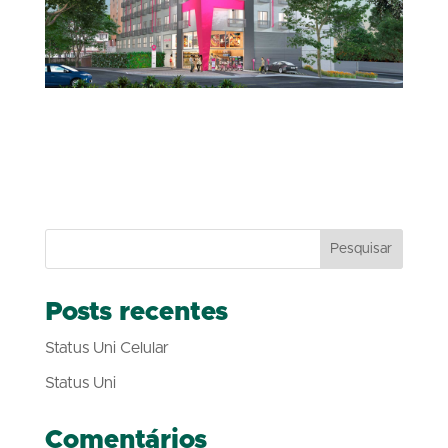
Áreas comuns
55%
Áreas de lazer
70%
Estrutura
100%
Hall
60%
Pesquisar
Posts recentes
Status Uni Celular
Status Uni
Comentários